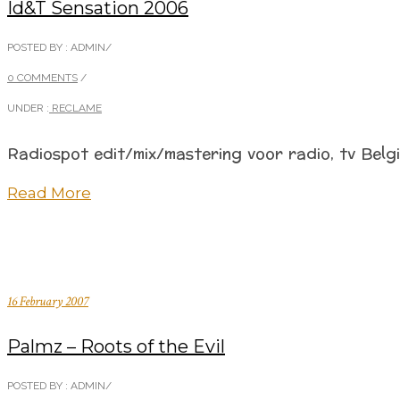
Id&T Sensation 2006
POSTED BY : ADMIN
/
0 COMMENTS
/
UNDER :
RECLAME
Radiospot edit/mix/mastering voor radio, tv Belg
Read More
16 February 2007
Palmz – Roots of the Evil
POSTED BY : ADMIN
/