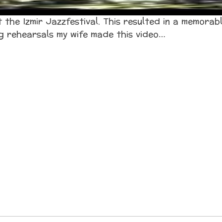
t the Izmir Jazzfestival. This resulted in a memorab
ng rehearsals my wife made this video…