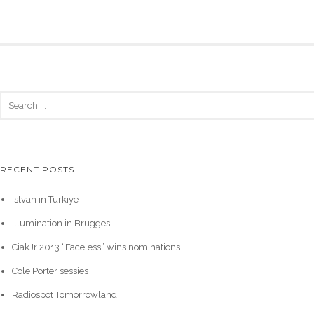
RECENT POSTS
Istvan in Turkiye
Illumination in Brugges
CiakJr 2013 “Faceless” wins nominations
Cole Porter sessies
Radiospot Tomorrowland