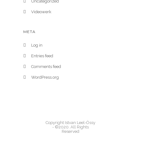
Uncategorized
Videowerk
META
Log in
Entries feed
Comments feed
WordPress.org
Copyright Istvan Leel-Össy
- ©2020. All Rights
Reserved