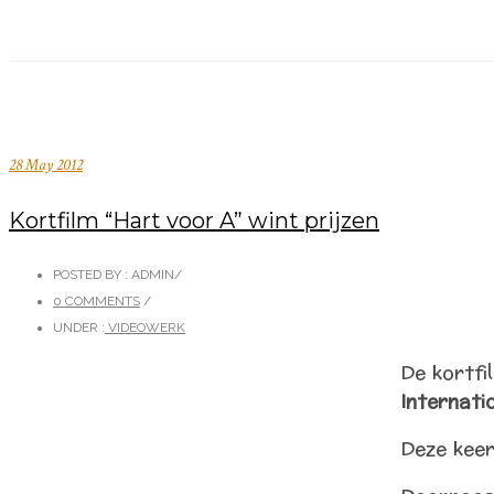
28 May 2012
Kortfilm “Hart voor A” wint prijzen
POSTED BY : ADMIN
/
0 COMMENTS
/
UNDER :
VIDEOWERK
De kortfil
Internatio
Deze keer