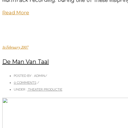
multitrack recording. During one of these insipri
Read More
16 February 2007
De Man Van Taal
POSTED BY : ADMIN
/
0 COMMENTS
/
UNDER :
THEATER PRODUCTIE