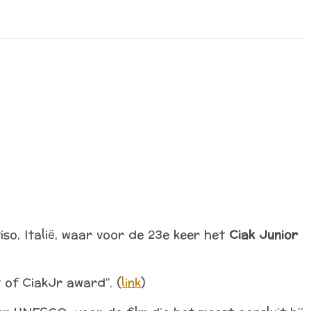
viso, Italië, waar voor de 23e keer het
Ciak Junior
t of CiakJr award”. (
link
)