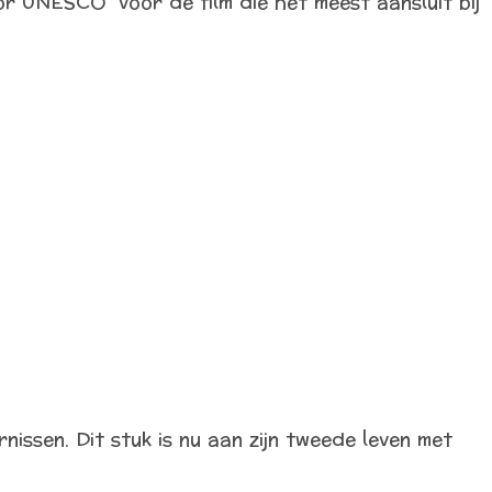
or UNESCO voor de film die het meest aansluit bij
issen. Dit stuk is nu aan zijn tweede leven met