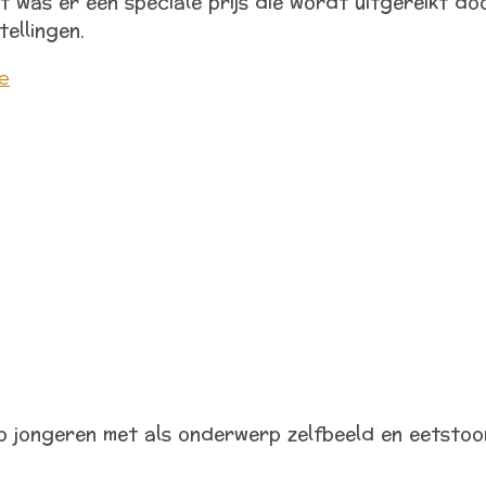
 was er een speciale prijs die wordt uitgereikt do
tellingen.
e
 jongeren met als onderwerp zelfbeeld en eetstoorn